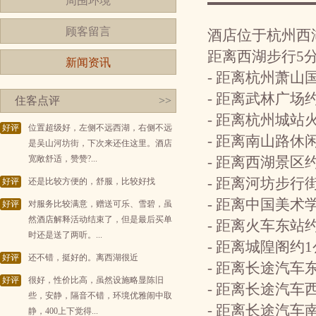
周围环境
顾客留言
酒店位于杭州西
距离西湖步行5
新闻资讯
- 距离杭州萧山
- 距离武林广场
住客点评
>>
- 距离杭州城站
好评
位置超级好，左侧不远西湖，右侧不远
- 距离南山路休
是吴山河坊街，下次来还住这里。酒店
宽敞舒适，赞赞?...
- 距离西湖景区
- 距离河坊步行
好评
还是比较方便的，舒服，比较好找
- 距离中国美
好评
对服务比较满意，赠送可乐、雪碧，虽
然酒店解释活动结束了，但是最后买单
- 距离火车东站
时还是送了两听。...
- 距离城隍阁约
好评
还不错，挺好的。离西湖很近
- 距离长途汽车
好评
很好，性价比高，虽然设施略显陈旧
- 距离长途汽车
些，安静，隔音不错，环境优雅闹中取
- 距离长途汽车
静，400上下觉得...