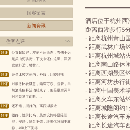
周围环境
顾客留言
酒店位于杭州西
新闻资讯
距离西湖步行5
- 距离杭州萧山
住客点评
>>
- 距离武林广场
好评
位置超级好，左侧不远西湖，右侧不远
- 距离杭州城站
是吴山河坊街，下次来还住这里。酒店
- 距离南山路休
宽敞舒适，赞赞?...
- 距离西湖景区
好评
还是比较方便的，舒服，比较好找
- 距离河坊步行
好评
对服务比较满意，赠送可乐、雪碧，虽
- 距离中国美
然酒店解释活动结束了，但是最后买单
时还是送了两听。...
- 距离火车东站
好评
还不错，挺好的。离西湖很近
- 距离城隍阁约
好评
很好，性价比高，虽然设施略显陈旧
- 距离长途汽车
些，安静，隔音不错，环境优雅闹中取
- 距离长途汽车
静，400上下觉得...